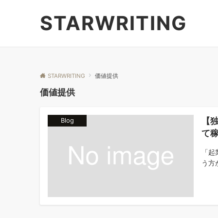
STARWRITING
STARWRITING
価値提供
価値提供
【
Blog
て
「起
う方